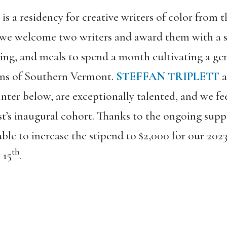
is a residency for creative writers of color from 
we welcome two writers and award them with a st
ing, and meals to spend a month cultivating a gen
ns of Southern Vermont.
STEFFAN TRIPLETT
a
er below, are exceptionally talented, and we fee
’s inaugural cohort. Thanks to the ongoing supp
le to increase the stipend to $2,000 for our 202
th
 15
.