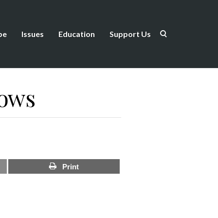
be
Issues
Education
Support Us
lows
Print