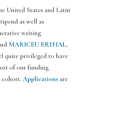
the United States and Latin
ipend as well as
erative writing
nd
MARICEU ERTHAL
,
l quite privileged to have
ort of our funding
3 cohort.
Applications
are