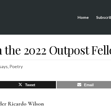
Home
Subscri
m the 2022 Outpost Fel
says
,
Poetry
Tweet
Email
der Ricardo Wilson