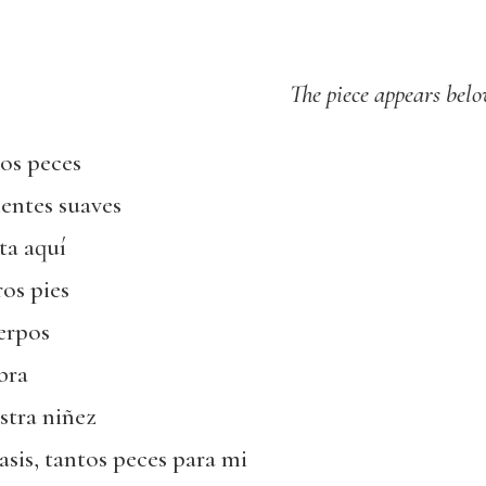
The piece appears bel
los peces
ientes suaves
ta aquí
os pies
erpos
bra
stra niñez
asis, tantos peces para mi